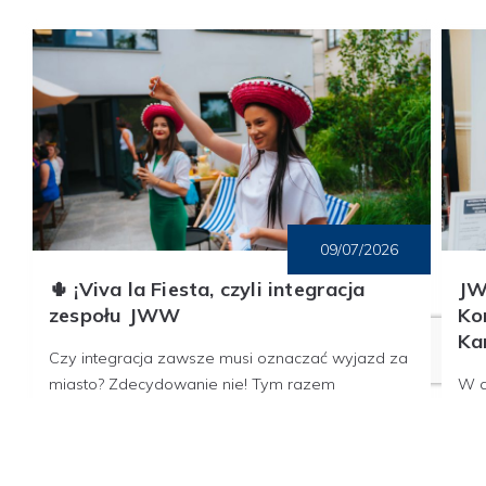
09/07/2026
🌵 ¡Viva la Fiesta, czyli integracja
JW
zespołu JWW
Ko
Ka
Czy integracja zawsze musi oznaczać wyjazd za
miasto? Zdecydowanie nie! Tym razem
W d
wykorzystaliśmy nasz biurowy ogródek, aby
w j
zorganizować meksykańską fiestę. Na kilka
w K
godzin w naszym ogródku...
inw