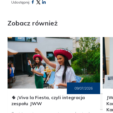
Udostępnij:
Zobacz również
09/07/2026
🌵 ¡Viva la Fiesta, czyli integracja
JW
zespołu JWW
Ko
Ka