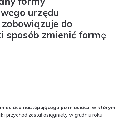
iany formy
ciwego urzędu
 zobowiązuje do
ki sposób zmienić formę
a miesiąca następującego po miesiącu, w którym
ki przychód został osiągnięty w grudniu roku