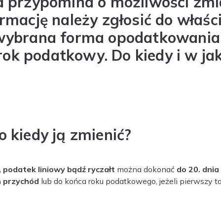
a przypomina o możliwości zm
rmację należy zgłosić do właś
wybrana forma opodatkowania
 rok podatkowy. Do kiedy i w ja
 kiedy ją zmienić?
podatek liniowy bądź ryczałt
można dokonać
do 20. dni
m przychód
lub do końca roku podatkowego, jeżeli pierwszy ta