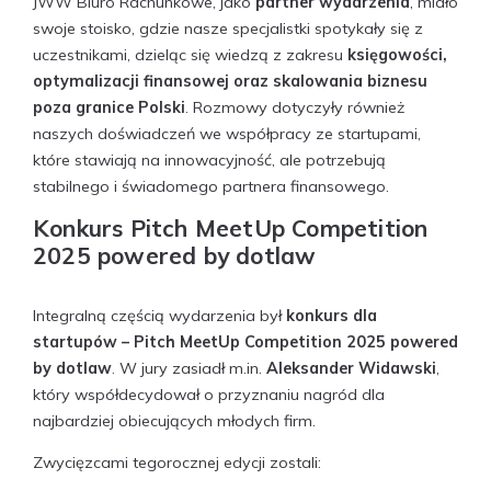
JWW Biuro Rachunkowe, jako
partner wydarzenia
, miało
swoje stoisko, gdzie nasze specjalistki spotykały się z
uczestnikami, dzieląc się wiedzą z zakresu
księgowości,
optymalizacji finansowej oraz skalowania biznesu
poza granice Polski
. Rozmowy dotyczyły również
naszych doświadczeń we współpracy ze startupami,
które stawiają na innowacyjność, ale potrzebują
stabilnego i świadomego partnera finansowego.
Konkurs Pitch MeetUp Competition
2025 powered by dotlaw
Integralną częścią wydarzenia był
konkurs dla
startupów – Pitch MeetUp Competition 2025 powered
by dotlaw
. W jury zasiadł m.in.
Aleksander Widawski
,
który współdecydował o przyznaniu nagród dla
najbardziej obiecujących młodych firm.
Zwycięzcami tegorocznej edycji zostali: