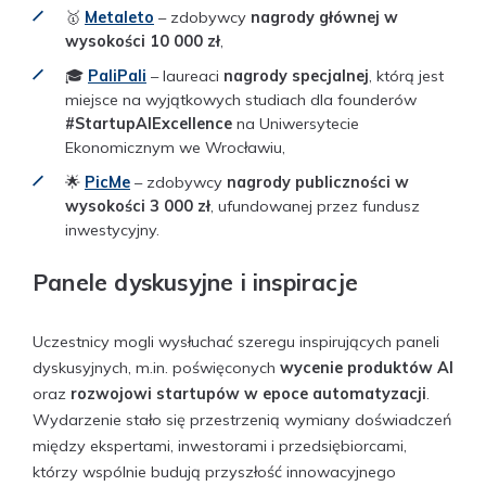
🥇
Metaleto
– zdobywcy
nagrody głównej w
wysokości 10 000 zł
,
🎓
PaliPali
– laureaci
nagrody specjalnej
, którą jest
miejsce na wyjątkowych studiach dla founderów
#StartupAIExcellence
na Uniwersytecie
Ekonomicznym we Wrocławiu,
🌟
PicMe
– zdobywcy
nagrody publiczności w
wysokości 3 000 zł
, ufundowanej przez fundusz
inwestycyjny.
Panele dyskusyjne i inspiracje
Uczestnicy mogli wysłuchać szeregu inspirujących paneli
dyskusyjnych, m.in. poświęconych
wycenie produktów AI
oraz
rozwojowi startupów w epoce automatyzacji
.
Wydarzenie stało się przestrzenią wymiany doświadczeń
między ekspertami, inwestorami i przedsiębiorcami,
którzy wspólnie budują przyszłość innowacyjnego