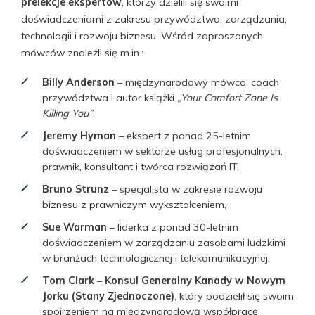
prelekcje ekspertów
, którzy dzielili się swoimi
doświadczeniami z zakresu przywództwa, zarządzania,
technologii i rozwoju biznesu. Wśród zaproszonych
mówców znaleźli się m.in.:
Billy Anderson
– międzynarodowy mówca, coach
przywództwa i autor książki
„Your Comfort Zone Is
Killing You”
,
Jeremy Hyman
– ekspert z ponad 25-letnim
doświadczeniem w sektorze usług profesjonalnych,
prawnik, konsultant i twórca rozwiązań IT,
Bruno Strunz
– specjalista w zakresie rozwoju
biznesu z prawniczym wykształceniem,
Sue Warman
– liderka z ponad 30-letnim
doświadczeniem w zarządzaniu zasobami ludzkimi
w branżach technologicznej i telekomunikacyjnej,
Tom Clark
–
Konsul Generalny Kanady w Nowym
Jorku (Stany Zjednoczone)
, który podzielił się swoim
spojrzeniem na międzynarodową współpracę