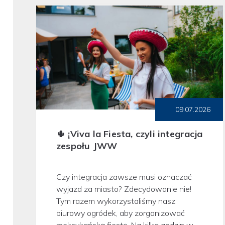
09.07.2026
🌵 ¡Viva la Fiesta, czyli integracja
zespołu JWW
Czy integracja zawsze musi oznaczać
wyjazd za miasto? Zdecydowanie nie!
Tym razem wykorzystaliśmy nasz
biurowy ogródek, aby zorganizować
meksykańską fiestę. Na kilka godzin w