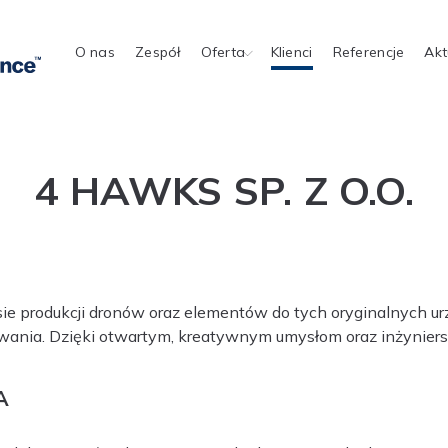
O nas
Zespół
Oferta
Klienci
Referencje
Akt
4 HAWKS SP. Z O.O.
e produkcji dronów oraz elementów do tych oryginalnych urz
wania. Dzięki otwartym, kreatywnym umysłom oraz inżynierskie
A