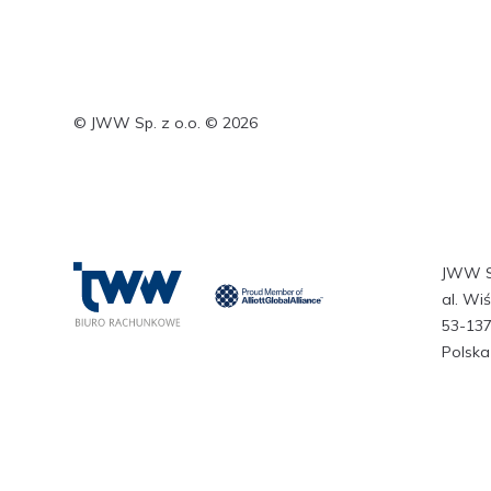
© JWW Sp. z o.o. © 2026
JWW Sp
al. Wi
53-13
Polska