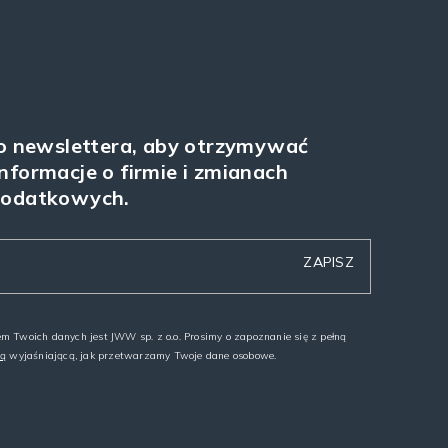
do newslettera, aby otrzymywać
nformacje o firmie i zmianach
podatkowych.
m Twoich danych jest JWW sp. z o.o. Prosimy o zapoznanie się z pełną
ną
wyjaśniającą, jak przetwarzamy Twoje dane osobowe.