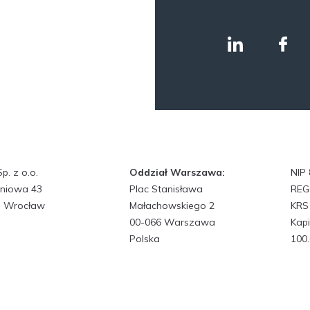
. z o.o.
Oddział Warszawa:
NIP
śniowa 43
Plac Stanisława
REG
7 Wrocław
Małachowskiego 2
KRS
00-066 Warszawa
Kapi
Polska
100.