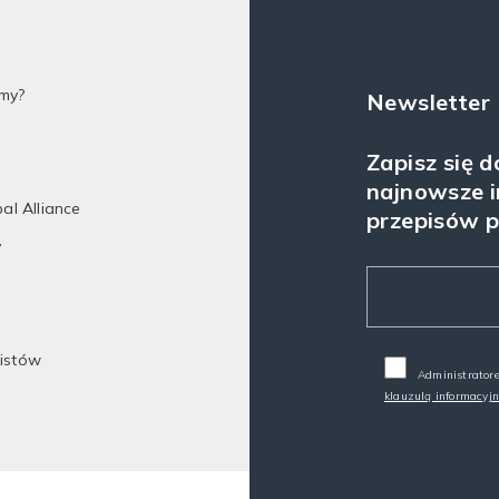
my?
Newsletter
Zapisz się 
najnowsze i
bal Alliance
przepisów 
y
listów
Administratore
klauzulą informacyj