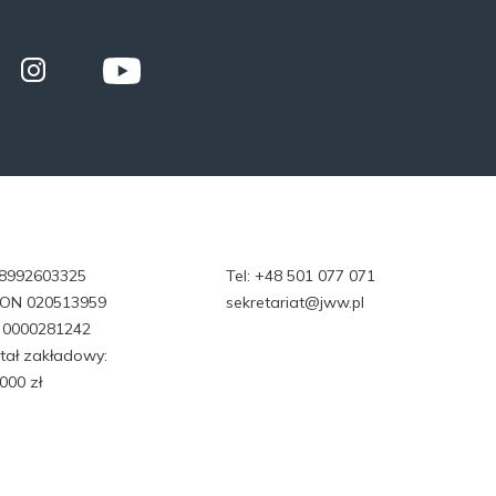
 8992603325
Tel:
+48 501 077 071
ON 020513959
sekretariat@jww.pl
 0000281242
tał zakładowy:
000 zł