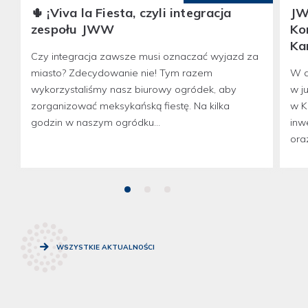
🌵 ¡Viva la Fiesta, czyli integracja
JW
zespołu JWW
Ko
Ka
Czy integracja zawsze musi oznaczać wyjazd za
miasto? Zdecydowanie nie! Tym razem
W d
wykorzystaliśmy nasz biurowy ogródek, aby
w j
zorganizować meksykańską fiestę. Na kilka
w K
godzin w naszym ogródku...
inw
oraz
WSZYSTKIE AKTUALNOŚCI