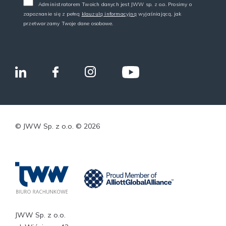
Administratorem Twoich danych jest JWW sp. z o.o. Prosimy o
zapoznanie się z pełną
klauzulą informacyjną
wyjaśniającą, jak
przetwarzamy Twoje dane osobowe.
© JWW Sp. z o.o. © 2026
JWW Sp. z o.o.