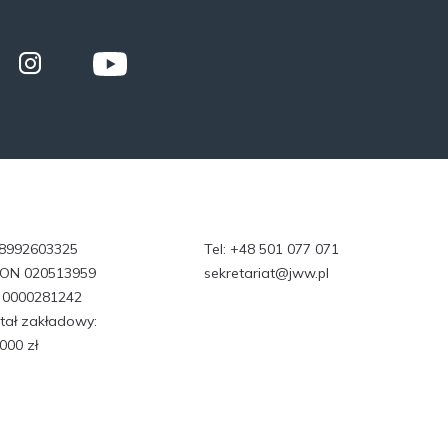
 8992603325
Tel:
+48 501 077 071
ON 020513959
sekretariat@jww.pl
 0000281242
tał zakładowy:
000 zł