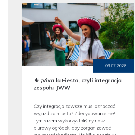
09.07.2026
🌵 ¡Viva la Fiesta, czyli integracja
zespołu JWW
Czy integracja zawsze musi oznaczać
wyjazd za miasto? Zdecydowanie nie!
Tym razem wykorzystaliśmy nasz
biurowy ogródek, aby zorganizować
meksykańską fiestę. Na kilka godzin w