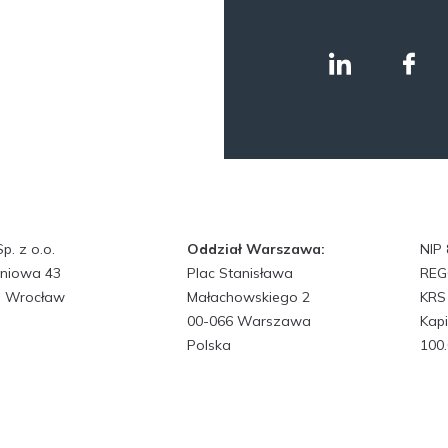
. z o.o.
Oddział Warszawa:
NIP
śniowa 43
Plac Stanisława
REG
7 Wrocław
Małachowskiego 2
KRS
00-066 Warszawa
Kapi
Polska
100.