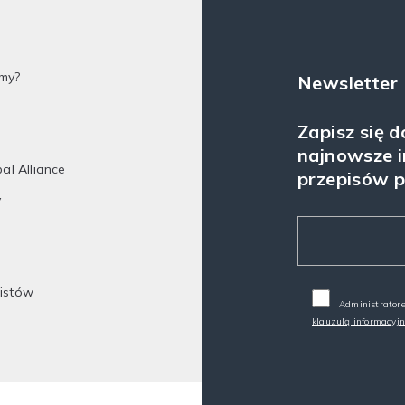
my?
Newsletter
Zapisz się 
najnowsze i
bal Alliance
przepisów 
y
listów
Administratore
klauzulą informacyj