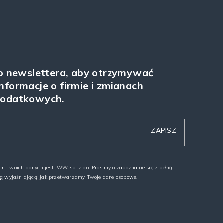
do newslettera, aby otrzymywać
nformacje o firmie i zmianach
podatkowych.
m Twoich danych jest JWW sp. z o.o. Prosimy o zapoznanie się z pełną
ną
wyjaśniającą, jak przetwarzamy Twoje dane osobowe.