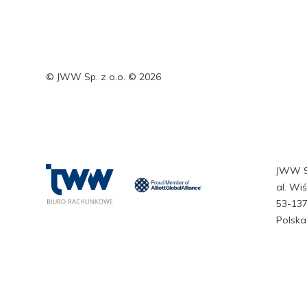
© JWW Sp. z o.o. © 2026
JWW Sp
al. Wi
53-13
Polska