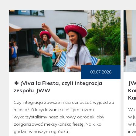
09.07.2026
🌵 ¡Viva la Fiesta, czyli integracja
JW
zespołu JWW
Ko
Ka
Czy integracja zawsze musi oznaczać wyjazd za
miasto? Zdecydowanie nie! Tym razem
W d
wykorzystaliśmy nasz biurowy ogródek, aby
w j
zorganizować meksykańską fiestę. Na kilka
w K
godzin w naszym ogródku...
inw