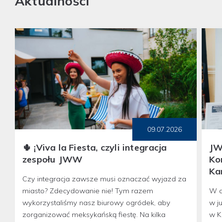
Aktualności
09.07.2026
🌵 ¡Viva la Fiesta, czyli integracja
JW
zespołu JWW
Ko
Ka
Czy integracja zawsze musi oznaczać wyjazd za
miasto? Zdecydowanie nie! Tym razem
W d
wykorzystaliśmy nasz biurowy ogródek, aby
w j
zorganizować meksykańską fiestę. Na kilka
w K