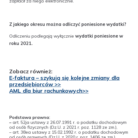
zapłacił za niego elektronicznie.
Z jakiego okresu można odliczyć poniesione wydatki?
Odliczeniu podlegają wyłącznie
wydatki poniesione w
roku 2021.
Zobacz również:
E-faktura – szykują się kolejne zmiany dla
przedsiębiorców >>
AML dla biur rachunkowych>>
Podstawa prawna:
–
art. 52ja ustawy z 26.07.1991 r. o podatku dochodowym
od osób fizycznych (Dz.U. z 2021 r. poz. 1128 ze zm.),
– art. 38ea ustawy z 15.02.1992 r. o podatku dochodowym
od osób prawnych (Dz.U. z 2020 r. poz. 1406 ze zm.),