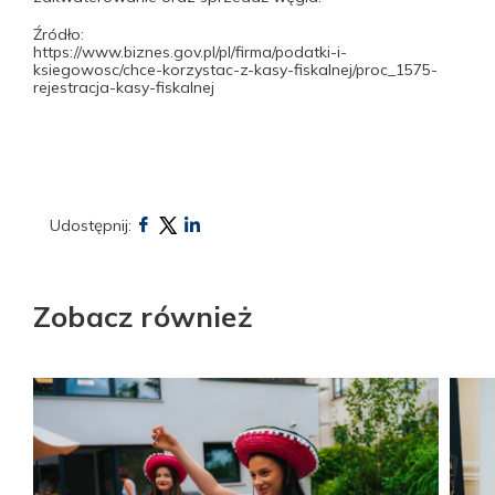
Źródło:
https://www.biznes.gov.pl/pl/firma/podatki-i-
ksiegowosc/chce-korzystac-z-kasy-fiskalnej/proc_1575-
rejestracja-kasy-fiskalnej
Udostępnij:
Zobacz również