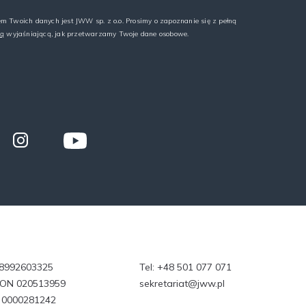
m Twoich danych jest JWW sp. z o.o. Prosimy o zapoznanie się z pełną
ną
wyjaśniającą, jak przetwarzamy Twoje dane osobowe.
 8992603325
Tel:
+48 501 077 071
ON 020513959
sekretariat@jww.pl
 0000281242