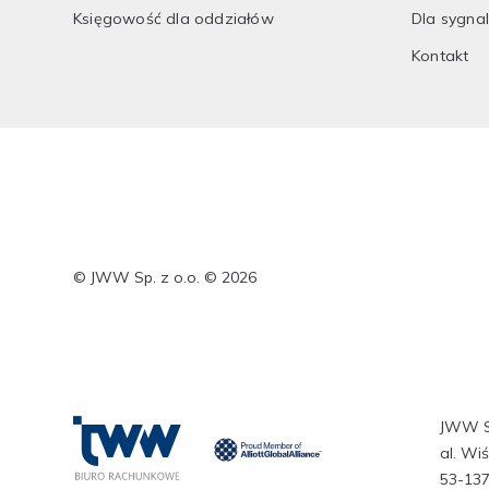
Księgowość dla oddziałów
Dla sygna
Kontakt
© JWW Sp. z o.o. © 2026
JWW Sp
al. Wi
53-13