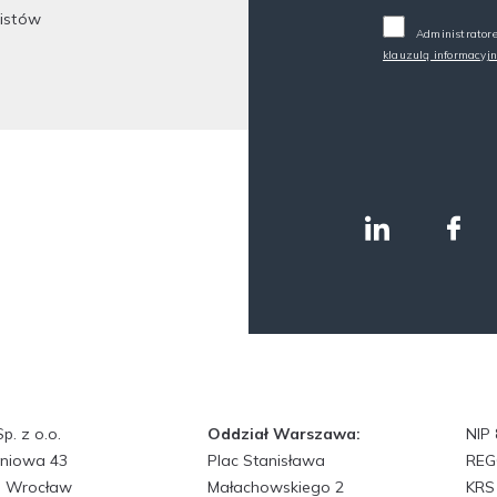
listów
Administratore
klauzulą informacyj
. z o.o.
Oddział Warszawa:
NIP
śniowa 43
Plac Stanisława
REG
7 Wrocław
Małachowskiego 2
KRS