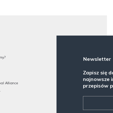
my?
Newsletter
Zapisz się 
najnowsze i
bal Alliance
przepisów 
y